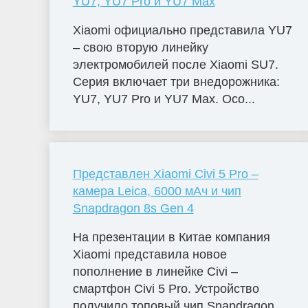
YU7, YU7 Pro и YU7 Max
Xiaomi официально представила YU7
– свою вторую линейку
электромобилей после Xiaomi SU7.
Серия включает три внедорожника:
YU7, YU7 Pro и YU7 Max. Осо...
Представлен Xiaomi Civi 5 Pro –
камера Leica, 6000 мАч и чип
Snapdragon 8s Gen 4
На презентации в Китае компания
Xiaomi представила новое
пополнение в линейке Civi –
смартфон Civi 5 Pro. Устройство
получило топовый чип Snapdragon ...