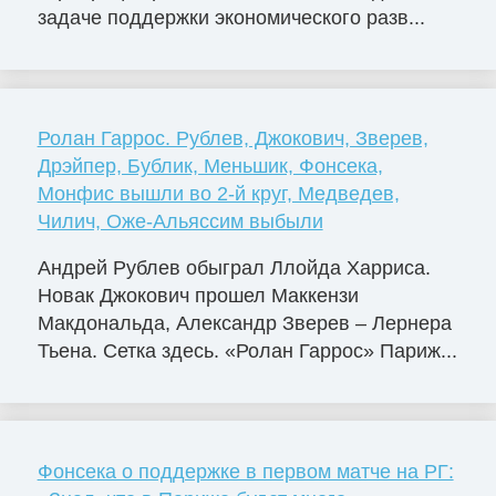
задаче поддержки экономического разв...
Ролан Гаррос. Рублев, Джокович, Зверев,
Дрэйпер, Бублик, Меньшик, Фонсека,
Монфис вышли во 2-й круг, Медведев,
Чилич, Оже-Альяссим выбыли
Андрей Рублев обыграл Ллойда Харриса.
Новак Джокович прошел Маккензи
Макдональда, Александр Зверев – Лернера
Тьена. Сетка здесь. «Ролан Гаррос» Париж...
Фонсека о поддержке в первом матче на РГ: