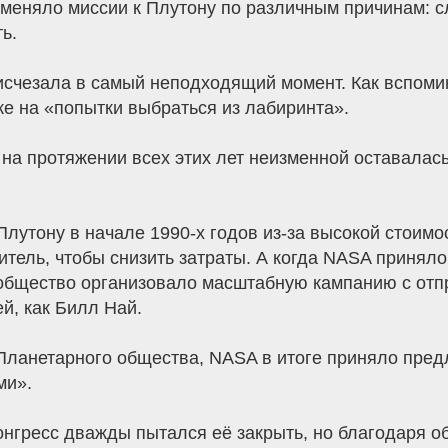
тменяло миссии к Плутону по различным причинам: с
ь.
счезала в самый неподходящий момент. Как вспоми
е на «попытки выбраться из лабиринта».
 на протяжении всех этих лет неизменной оставалас
лутону в начале 1990-х годов из-за высокой стоимо
тель, чтобы снизить затраты. А когда NASA приняло
 общество организовало масштабную кампанию с отпр
й, как Билл Най.
ланетарного общества, NASA в итоге приняло предл
ми».
Конгресс дважды пытался её закрыть, но благодаря 