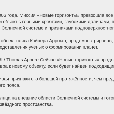
2006 года. Миссия «Новые горизонты» превзошла вс
 объект с горными хребтами, глубокими долинами,
 Солнечной системе и признаками подповерхностног
 объект пояса Койпера Аррокот, продемонстрировав, 
редставления учёных о формировании планет.
RI / Thomas Appere Сейчас «Новые горизонты» прод
ра к новому объекту, если будет найден подходящи
ивая признаки его большей протяжённости, чем пре
го пояса.
олнца на внешние области Солнечной системы и гот
звёздного пространства.