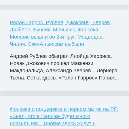
Ролан Гаррос. Рублев, Джокович, Зверев,
Дрэйпер, Бублик, Меньшик, Фонсека,
Монфис вышли во 2-й круг, Медведев,
Чилич, Оже-Альяссим выбыли
Андрей Рублев обыграл Ллойда Харриса.
Новак Джокович прошел Маккензи
Макдональда, Александр Зверев – Лернера
Тьена. Сетка здесь. «Ролан Гаррос» Париж...
Фонсека о поддержке в первом матче на РГ:
«Знал, что в Париже будет много
бразильцев – многие здесь живут и