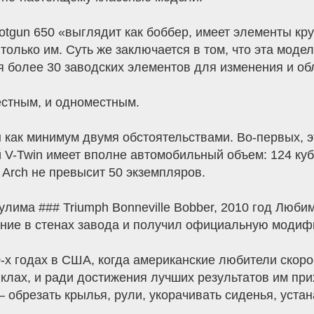
Shotgun 650 «выглядит как боббер, имеет элементы кр
 только им. Суть же заключается в том, что эта моде
я более 30 заводских элементов для изменения и об
естным, и одноместным.
как минимум двумя обстоятельствами. Во-первых, э
 V-Twin имеет вполне автомобильный объем: 124 ку
 Arch не превысит 50 экземпляров.
има ### Triumph Bonneville Bobber, 2010 год Любим
жение в стенах завода и получил официальную модиф
-х годах в США, когда американские любители скоро
клах, и ради достижения лучших результатов им при
 обрезать крылья, рули, укорачивать сиденья, уст