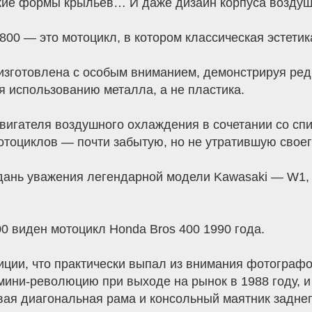
кие формы крыльев… И даже дизайн корпуса воздушн
00 — это мотоцикл, в котором классическая эстетик
изготовлена с особым вниманием, демонстрируя редк
я использованию металла, а не пластика.
вигателя воздушного охлаждения в сочетании со с
отоциклов — почти забытую, но не утратившую своег
т дань уважения легендарной модели Kawasaki — W1, 
0 виден мотоцикл Honda Bros 400 1990 года.
зиции, что практически выпал из внимания фотограф
мини-революцию при выходе на рынок в 1988 году, и
ая диагональная рама и консольный маятник заднег