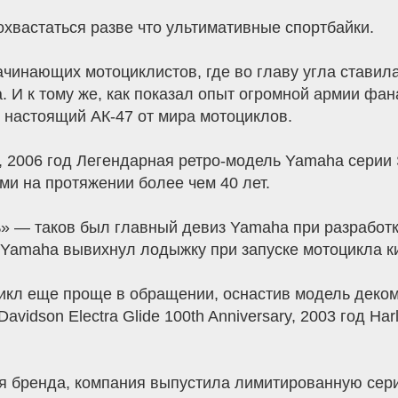
хвастаться разве что ультимативные спортбайки.
чинающих мотоциклистов, где во главу угла ставилас
. И к тому же, как показал опыт огромной армии фан
настоящий АК-47 от мира мотоциклов.
2006 год Легендарная ретро-модель Yamaha серии S
 на протяжении более чем 40 лет.
» — таков был главный девиз Yamaha при разработке
 Yamaha вывихнул лодыжку при запуске мотоцикла к
икл еще проще в обращении, оснастив модель деко
vidson Electra Glide 100th Anniversary, 2003 год Ha
лея бренда, компания выпустила лимитированную сер