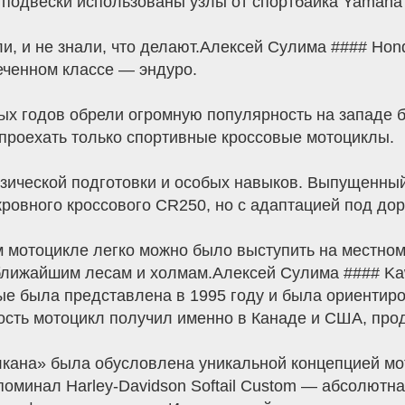
и подвески использованы узлы от спортбайка Yamaha
и, и не знали, что делают.Алексей Сулима #### Hond
еченном классе — эндуро.
ых годов обрели огромную популярность на западе 
 проехать только спортивные кроссовые мотоциклы.
зической подготовки и особых навыков. Выпущенный 
ровного кроссового CR250, но с адаптацией под до
м мотоцикле легко можно было выступить на местном
ближайшим лесам и холмам.Алексей Сулима #### Kawa
ые была представлена в 1995 году и была ориентир
сть мотоцикл получил именно в Канаде и США, прод
лкана» была обусловлена уникальной концепцией мо
оминал Harley-Davidson Softail Custom — абсолютна