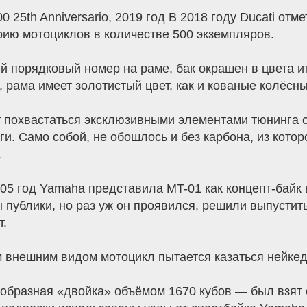
 25th Anniversario, 2019 год В 2018 году Ducati отм
рию мотоциклов в количестве 500 экземпляров.
 порядковый номер на раме, бак окрашен в цвета ит
 рама имеет золотистый цвет, как и кованые колёсны
 похвастаться эксклюзивными элементами тюнинга о
ги. Само собой, не обошлось и без карбона, из кото
.
5 год Yamaha представила MT-01 как концепт-байк 
 публики, но раз уж он проявился, решили выпустит
т.
м внешним видом мотоцикл пытается казаться нейкедо
-образная «двойка» объёмом 1670 кубов — был взят о