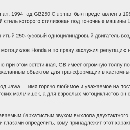
an, 1994 год GB250 Clubman был представлен в 19
 стиль которого стилизован под гоночные машины 1
енитый 250-кубовый одноцилиндровый двигатель воз
 мотоциклов Honda и по праву заслужил репутацию 
о при этом эстетичная, GB имеет огромную толпу по
я желанным объектом для трансформации в кастомны
год Jawa — имя горячо любимое и уважаемое на пост
тских мальчишек, а для взрослых мотоциклистов он 
ваемым бархатистым звуком выхлопа двухтактного д
ми глазами определить, кому принадлежит этот харак