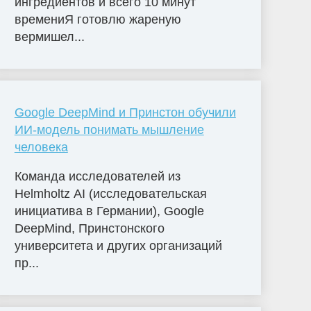
ингредиентов и всего 10 минут
времениЯ готовлю жареную
вермишел...
Google DeepMind и Принстон обучили
ИИ-модель понимать мышление
человека
Команда исследователей из
Helmholtz AI (исследовательская
инициатива в Германии), Google
DeepMind, Принстонского
университета и других организаций
пр...