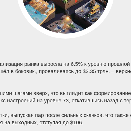
ализация рынка выросла на 6.5% к уровню прошлой н
шёл в боковик., проваливаясь до $3.35 трлн. – вер
шими шагами вверх, что выглядит как формирование
с настроений на уровне 73, откатившись назад с те
ки, выпуская пар после сильных скачков, что также
 на выходных, отступая до $106.