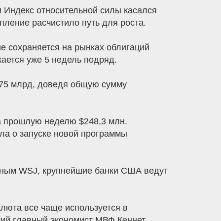
и Индекс относительной силы касался
пление расчистило путь для роста.
ие сохраняется на рынках облигаций
ется уже 5 недель подряд.
,75 млрд, доведя общую сумму
а прошлую неделю $248,3 млн.
ила о запуске новой программы
нным WSJ, крупнейшие банки США ведут
люта все чаще используется в
ий главный экономист МВФ Кеннет