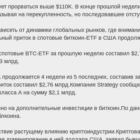
бует прорваться выше $110K. В конце прошлой недел
зывая на перекупленность, но последовавшее отсту
зависеть от динамики глобальных рынков, где вниман
ый приток в спотовые биткоин-ETF в США продолжа
 спотовые BTC-ETF за прошлую неделю составил $2
3 млрд.
 продолжается 4 недели из 5 последних, составив з
иток составил $2,76 млрд.Компания Strategy сообщ
ласса А на сумму $2,1 млрд.
но на дополнительные инвестиции в биткоин.По да
блкоина.
твие растущему влиянию криптоиндустрии.Криптова
вая доминирование в ней доллара США, заявил бывш