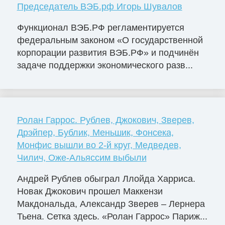
Председатель ВЭБ.рф Игорь Шувалов
Функционал ВЭБ.РФ регламентируется
федеральным законом «О государственной
корпорации развития ВЭБ.РФ» и подчинён
задаче поддержки экономического разв...
Ролан Гаррос. Рублев, Джокович, Зверев,
Дрэйпер, Бублик, Меньшик, Фонсека,
Монфис вышли во 2-й круг, Медведев,
Чилич, Оже-Альяссим выбыли
Андрей Рублев обыграл Ллойда Харриса.
Новак Джокович прошел Маккензи
Макдональда, Александр Зверев – Лернера
Тьена. Сетка здесь. «Ролан Гаррос» Париж...